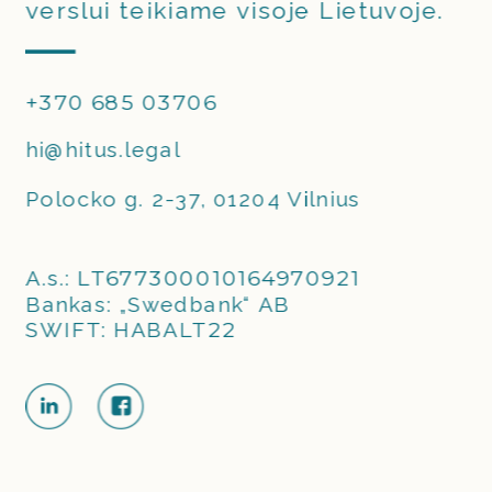
verslui teikiame visoje Lietuvoje. 
+370 685 03706
hi@hitus.legal 
Polocko g. 2-37, 01204 Vilnius
A.s.: 
LT677300010164970921
Bankas: „Swedbank“ AB
SWIFT: HABALT
22