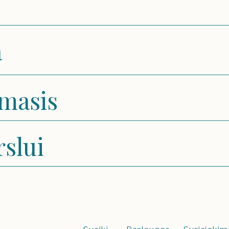
a
imasis
rslui