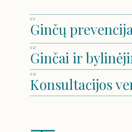
01/
Ginčų prevencij
02/
Ginčai ir bylinėj
03/
Konsultacijos ve