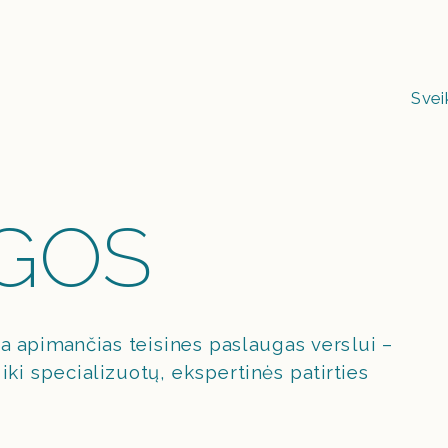
Svei
GOS
a apimančias teisines paslaugas verslui – 
i specializuotų, ekspertinės patirties 